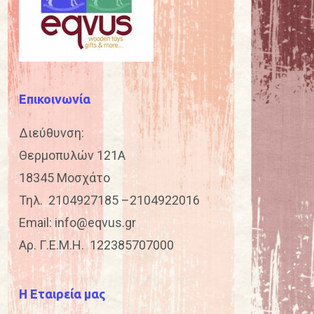
Επικοινωνία
Διεύθυνση:
Θερμοπυλών 121Α
18345 Μοσχάτο
Τηλ.
2104927185
–
2104922016
Email:
info@eqvus.gr
Αρ. Γ.Ε.Μ.Η. 122385707000
Η Εταιρεία μας