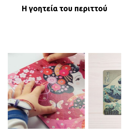
Η
γοητεία
του
περιττού