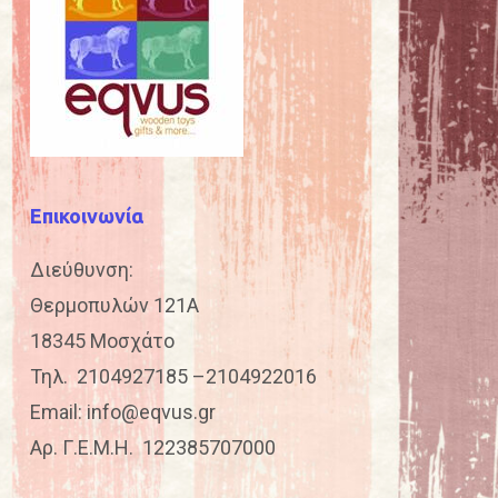
Επικοινωνία
Διεύθυνση:
Θερμοπυλών 121Α
18345 Μοσχάτο
Τηλ.
2104927185
–
2104922016
Email:
info@eqvus.gr
Αρ. Γ.Ε.Μ.Η. 122385707000