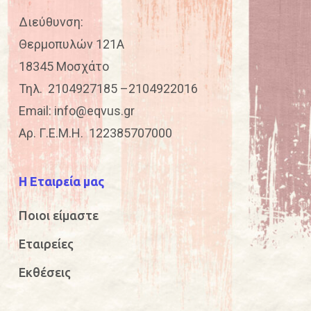
Διεύθυνση:
Θερμοπυλών 121Α
18345 Μοσχάτο
Τηλ.
2104927185
–
2104922016
Email:
info@eqvus.gr
Αρ. Γ.Ε.Μ.Η. 122385707000
Η Εταιρεία μας
Ποιοι είμαστε
Εταιρείες
Εκθέσεις