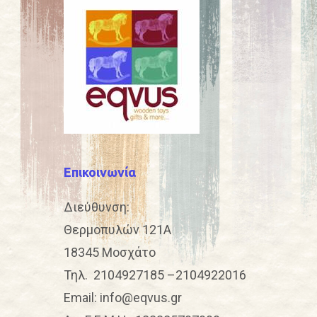
Επικοινωνία
Διεύθυνση:
Θερμοπυλών 121Α
18345 Μοσχάτο
Τηλ.
2104927185
–
2104922016
Email:
info@eqvus.gr