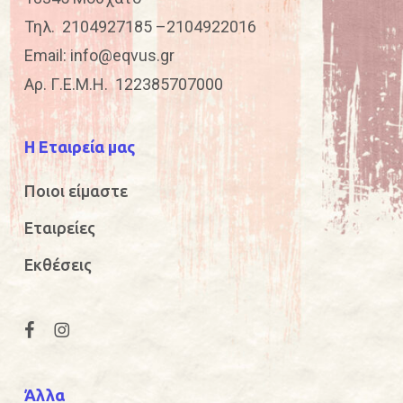
Τηλ.
2104927185
–
2104922016
Email:
info@eqvus.gr
Αρ. Γ.Ε.Μ.Η. 122385707000
Η Εταιρεία μας
Ποιοι είμαστε
Εταιρείες
Εκθέσεις
Άλλα