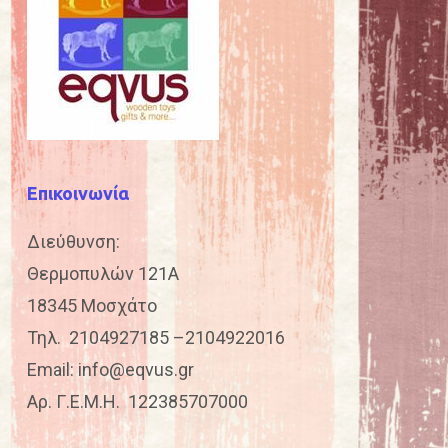
Επικοινωνία
Διεύθυνση:
Θερμοπυλών 121Α
18345 Μοσχάτο
Τηλ.
2104927185
–
2104922016
Email:
info@eqvus.gr
Αρ. Γ.Ε.Μ.Η. 122385707000