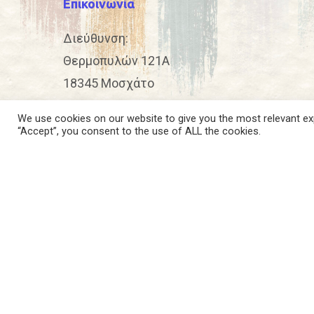
Επικοινωνία
Διεύθυνση:
Θερμοπυλών 121Α
18345 Μοσχάτο
Τηλ.
2104927185
–
2104922016
We use cookies on our website to give you the most relevant exp
Email:
info@eqvus.gr
“Accept”, you consent to the use of ALL the cookies.
Αρ. Γ.Ε.Μ.Η. 122385707000