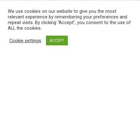
Κατάλογοι
We use cookies on our website to give you the most
relevant experience by remembering your preferences and
Σχεδιαστές
repeat visits. By clicking “Accept”, you consent to the use of
ALL the cookies.
Cookie settings
ACCEPT
Newsletter
Email address:
© 2026 EQVUS. Copyright © 2021 Eqvus. All rights reserved.