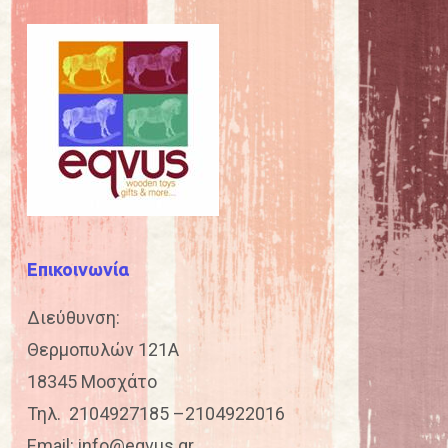
Επικοινωνία
Διεύθυνση:
Θερμοπυλών 121Α
18345 Μοσχάτο
Τηλ.
2104927185
–
2104922016
Email:
info@eqvus.gr