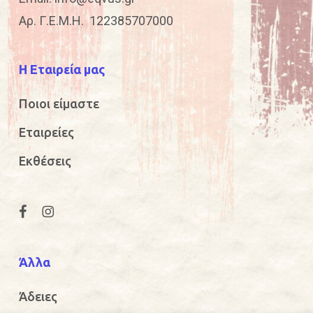
Αρ. Γ.Ε.Μ.Η. 122385707000
Η Εταιρεία μας
Ποιοι είμαστε
Εταιρείες
Εκθέσεις
Άλλα
Άδειες