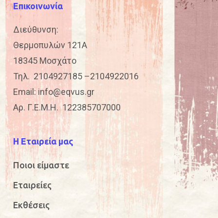
Επικοινωνία
Διεύθυνση:
Θερμοπυλών 121Α
18345 Μοσχάτο
Τηλ.
2104927185
–
2104922016
Email:
info@eqvus.gr
Αρ. Γ.Ε.Μ.Η. 122385707000
Η Εταιρεία μας
Ποιοι είμαστε
Εταιρείες
Εκθέσεις