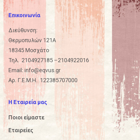
Επικοινωνία
Διεύθυνση:
Θερμοπυλών 121Α
18345 Μοσχάτο
Τηλ.
2104927185
–
2104922016
Email:
info@eqvus.gr
Αρ. Γ.Ε.Μ.Η. 122385707000
Η Εταιρεία μας
Ποιοι είμαστε
Εταιρείες